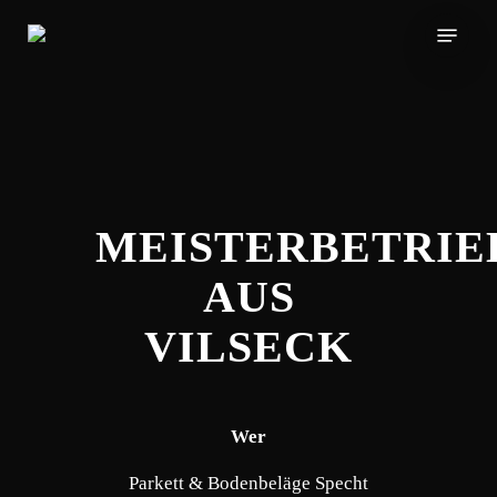
Skip
Menu
to
main
content
MEISTERBETRIE
AUS
VILSECK
Wer
Parkett & Bodenbeläge Specht