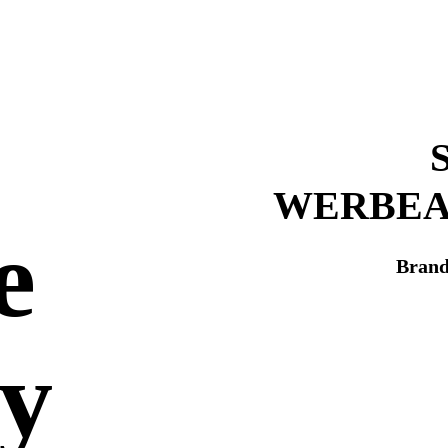
WERBEA
e
Brand
ay